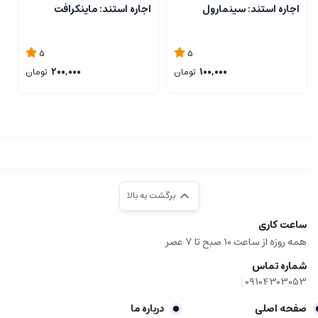
اجاره استند: سینمارول
اجاره استند: ماینکرافت
ا
5
5
100,000
تومان
200,000
تومان
برگشت به بالا
ساعت کاری
همه روزه از ساعت 10 صبح تا 7 عصر
شماره تماس
|
09104303053
صفحه اصلی
درباره ما