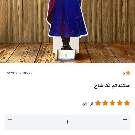
کدکالا:
5
استند تم تک شاخ
از
1
رای