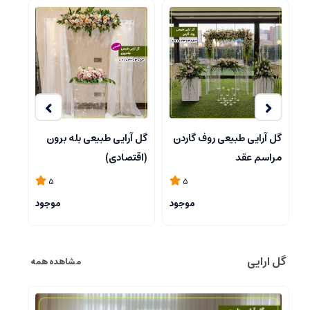
گل آرایی طبیعی روف گاردن
گل آرایی طبیعی بله برون
گل 
مراسم عقد
(اقتصادی)
5
5
موجود
موجود
گل ارایی
مشاهده همه
%9