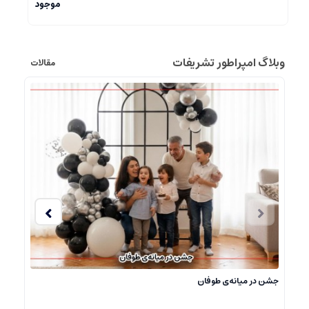
8,100,000
تومان
8,900,000
ود
وبلاگ امپراطور تشریفات
مقالات
جشن در میانه‌ی طوفان
برگز