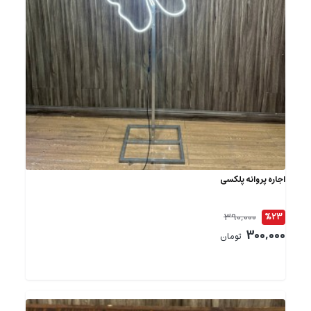
اجاره پروانه پلکسی
390,000
%23
300,000
تومان