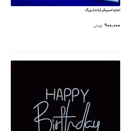
اجاره اسپیکر (باند) بزرگ
900,000
تومان