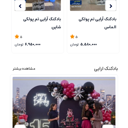
بادکنک آرایی تم پولکی
بادکنک آرایی تم فیل 2
بادک
شاین
5
5
ن
6,950,000
تومان
5,450,000
تومان
بادکنک ارایی
مشاهده بیشتر