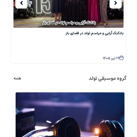
بادکنک آرایی و مراسم تولد در فضای باز
باد
19
تیر
1405
4
گروه موسیقی تولد
همه