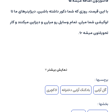
فاکتورتون اضافه میشه.⛔️
با این قیمت، روزی که شما دکور داشته باشین، دیزاینرهای ما تا
لوکیشن شما میان، تمام وسایل رو میارن و دیزاین میکنند و کار
تحویلتون میشه ✨.
برگشت لوازم به عهده مشتری هست 🚗 (تمامی لوازم داخل ماشین
سواری جا میشن).
اگر بخواید برگشت وسایل با خودمون باشه، بنابه مسافت یه
نمایش بیشتر
نمایش بیشتر
هزینه‌ای هم به فاکتورتون اضافه میشه 💰.
برچسبها :
راهنمایی خواستید، بنده در خدمتم 🙋‍♀️💖
گل آرایی
بادکنک آرایی دخترانه
لاکچری
📍 آدرس ما :تهران ،بلوار استقلال،بین مظفرنیا وحسینی پ
بخشها :
۵۰،امپراطور تشریفات