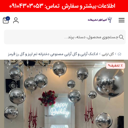
0
جستجوی محصول، دسته، برند...
ادکنک آرایی و گل آرایی مصنوعی دخترانه تم اربز و گل رز قرمز
گل ارایی
٪ تخفیف
9