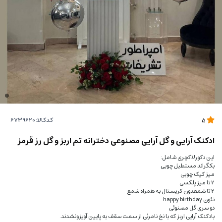
کدکالا:
5
ادکنک آرایی و گل آرایی مصنوعی دخترانه تم اربز و گل رز قرمز
این دکورلاکچری شامل:
بکگراند مستطیل چوبی
میز کیک چوبی
2 تا میز پلکسی
2 تا شمعدون کریستال به همراه شمع
نئون happy birthday
دو سری گل مصنوئی
بادکنک آرایی اربز که با نخ نامرئی از سمت سقف به پایین آویزونشدند.