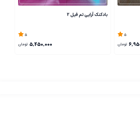
بادکنک آرایی تم فیل 2
بادکن
5
5
5,450,000
6,95
تومان
تومان