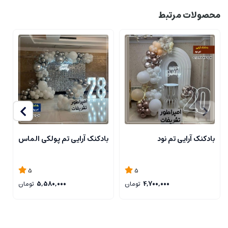
محصولات مرتبط
بادکنک آرایی تم نود
بادکنک آرایی تم پولکی الماس
ب
5
5
4,700,000
تومان
5,580,000
تومان