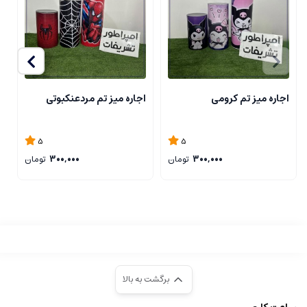
اجاره میز تم کرومی
اجاره میز تم مردعنکبوتی
ا
5
5
300,000
تومان
300,000
تومان
برگشت به بالا