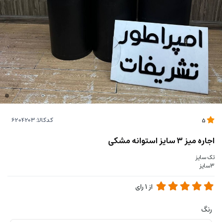
کدکالا:
5
اجاره میز ۳ سایز استوانه مشکی
تک سایز
۳سایز
از
1
رای
رنگ