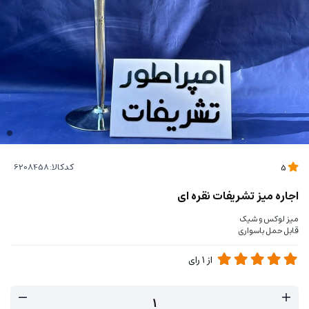
کدکالا:
5
اجاره میز تشریفات نقره ای
میز لوکس و شیک
قابل حمل باسواری
از
1
رای