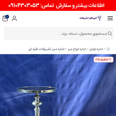
0
جستجوی محصول، دسته، برند...
اجاره میز تشریفات نقره ای
اجاره لوازم
اجاره انواع میز
٪ تخفیف
25