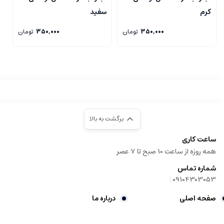
کرم
سفید
م
350,000
تومان
350,000
تومان
برگشت به بالا
ساعت کاری
همه روزه از ساعت 10 صبح تا 7 عصر
شماره تماس
|
09104303053
صفحه اصلی
درباره ما