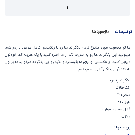
توضیحات
بازخوردها
ما تو مجموعه مون متنوع ترین بکگراند ها رو با رنگبندی کامل موجود داریم شما
میتونید این بکگراند ها رو به صورت تک از ما اجاره کنید با یک هزینه کم خودتون
دیزاین کنید یا عکسش رو برای ما بفرستید و بگید رو این بکگراند میخواید ما براتون
بادکنک آرایی یا گل آرایی انجام بدیم .
بکگراند پنجره
رنگ طلائی
عرض۱۲۰
طول۲۲۰
قابل حمل باسواری
۲۰۰ت
برچسبها :