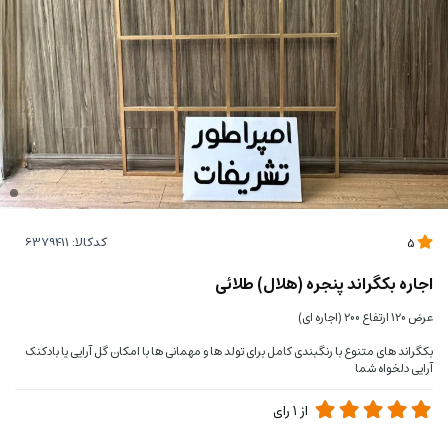
کدکالا:
5
اجاره بکگراند پنجره (هلال) طلائی
عرض 120 ارتفاع 200 (اجاره ای)
بکگراند های متنوع با رنگبندی کامل برای تولد ها و مهمانی ها با امکان گل آرایی یا بادکنک
آرایی دلخواه شما
از
1
رای