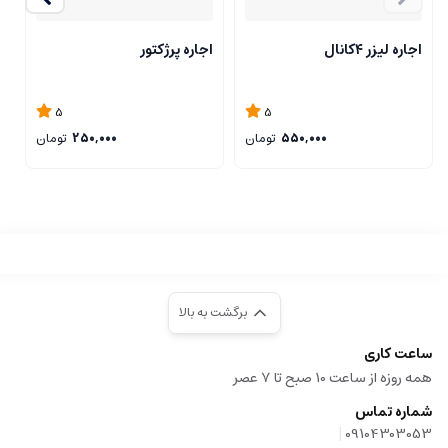
اجاره لیزر ۴کانال
اجاره پرژکتور
ا
5
5
550,000
تومان
250,000
تومان
برگشت به بالا
ساعت کاری
همه روزه از ساعت 10 صبح تا 7 عصر
شماره تماس
|
09104303053