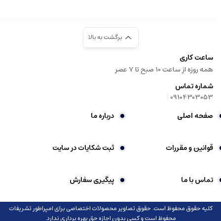
برگشت به بالا
ساعت کاری
همه روزه از ساعت 10 صبح تا 7 عصر
شماره تماس
|
09104303053
صفحه اصلی
درباره ما
قوانین و مقررات
ثبت شکایات در سایت
تماس با ما
پیگیری سفارش
کلیه حقوق محفوظ است. حقوق تصاویر محصولات اختصاصی برای امپراطور تشریفات
محفوظ است و کسی بدون اجازه حق بهره برداری ندارد.