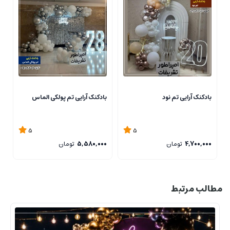
بادکنک آرایی تم نود
بادکنک آرایی تم پولکی الماس
ب
5
5
4,700,000
تومان
5,580,000
تومان
0
مطالب مرتبط